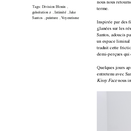
nous nous retourno
Tags:
Division Blouin
,
terme.
génération z
,
Intimité
,
Jake
Santos
,
peinture
,
Voyeurisme
Inspirée par des f
glanées sur les ré
Santos, adoucis pa
un espace liminal 
traduit cette fric
demi-perçues qui 
Quelques jours apr
entretenu avec San
Kissy Face
nous in