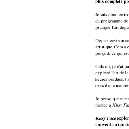
plus complète po
Je suis donc en tr
du programme de pe
pratique l'art dep
Depuis environ un 
artistique. Cela a
perçoit, ce qui es
Cela dit, je n'ai 
exploré l'art de l
heures perdues. J'
trouvé une manièr
Je pense que mes t
menée à
Kissy Fa
Kissy Face
explor
souvent en tensio