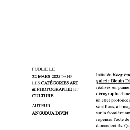
PUBLIÉ LE
Intitulée
Kissy Fa
22 MARS 2025
DANS
galerie Blouin Di
LES
CATÉGORIES ART
réalisés sur panne
& PHOTOGRAPHIE
ET
aérographe
d'une
CULTURE
un effet profondéme
AUTEUR
sont flous, à l'im
sur la frontière a
ANGUBUA DIVIN
repenser l'acte de
demandent-ils. Que