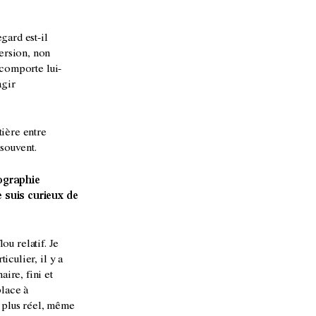
gard est-il
ersion, non
e comporte lui-
agir
tière entre
 souvent.
tographie
e suis curieux de
lou relatif. Je
iculier, il y a
ire, fini et
place à
ît plus réel, même