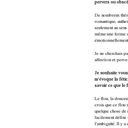
pervers ou obsc
De nombreux thème
romantique, authen
seulement au sens 
même une forme de 
émotionnellement 
Je ne cherchais pa
affection et perver
Je souhaite vous
m'évoque la fétic
savoir ce que le 
Le flou, la douceur,
crois que ce flou 
quelque chose de m
facilement défini –
l'ambiguïté. Il y 