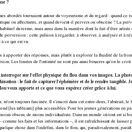
ène ?
s abordés tournaient autour du voyeurisme et du regard : quand ce re
tique ou affectueux, et quand devient-il pervers ou obscène ? La perv
habituel du terme, mais aussi dans la manière dont le fait d’être artist
perversion : cette pulsion à regarder, à observer, à analyser et à ré
à ce qui est vu.
s à apporter des réponses, mais plutôt à explorer la fluidité de la fron
sion. Les limites de l'intimité ne sont pas aussi binaires qu'on le croit
 interroger sur l'effet physique du flou dans vos images. La pho
hisation : le fait de capturer l'éphémère et de le rendre tangible. J
flou vous apporte et ce que vous espérez créer grâce à lui.
 m'ont toujours fascinée. Il s'inscrit dans cet entre-deux, l'abstrait, le f
rend [les tableaux] plus accessibles. Pour les jeunes générations en part
oins obscur, de moins individualiste. Dans un monde où tout est si bina
 comme les faits et les informations –, il est rafraîchissant de laisser 
a quelque chose dans l'indéfini, dans le flou, qui, paradoxalement, para