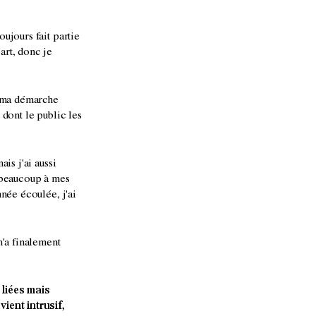
ujours fait partie
art, donc je
é ma démarche
 dont le public les
is j'ai aussi
e beaucoup à mes
nnée écoulée, j'ai
m'a finalement
 liées mais
vient intrusif,