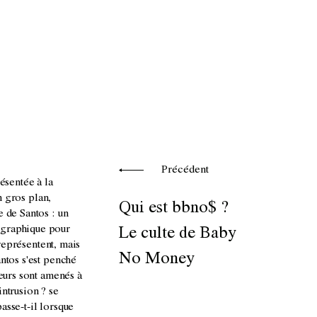
Précédent
ésentée à la
n gros plan,
Qui est bbno$ ?
e de Santos : un
tographique pour
Le culte de Baby
 représentent, mais
No Money
antos s'est penché
teurs sont amenés à
intrusion ? se
asse-t-il lorsque