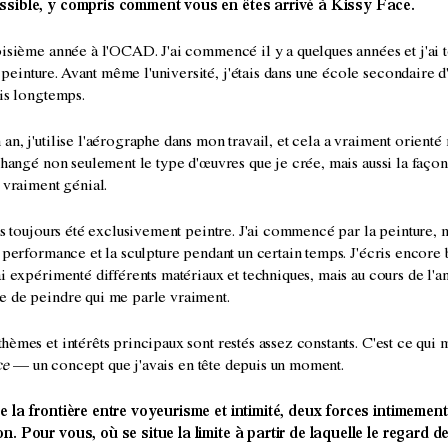
ssible, y compris comment vous en êtes arrivé à Kissy Face.
oisième année à l'OCAD. J'ai commencé il y a quelques années et j'ai to
inture. Avant même l'université, j'étais dans une école secondaire d'
uis longtemps.
an, j'utilise l'aérographe dans mon travail, et cela a vraiment orient
 changé non seulement le type d'œuvres que je crée, mais aussi la façon
t vraiment génial.
pas toujours été exclusivement peintre. J'ai commencé par la peinture, ma
a performance et la sculpture pendant un certain temps. J'écris encor
ai expérimenté différents matériaux et techniques, mais au cours de l'a
e de peindre qui me parle vraiment.
hèmes et intérêts principaux sont restés assez constants. C'est ce qui 
ce
— un concept que j'avais en tête depuis un moment.
e la frontière entre voyeurisme et intimité, deux forces intimement
n. Pour vous, où se situe la limite à partir de laquelle le regard de