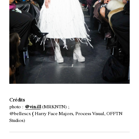
Crédits
photo :
@vin.ill
(MRKNTN) ;
@bellescx
(
Harry Face Majors, Process Visual, OFFTN
Studios)