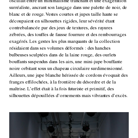
oscillait entre un minimalisme tranchant et une exagération
surréaliste, ancrant son langage dans une palette de noir, de
blanc et de rouge. Vestes courtes et jupes taille haute se
découpaient en silhouettes rigides, leur sévérité étant
contrebalancée par des jeux de textures, des rayures
zébrées, des touffes de fausse fourrure et des rembourrages
exagérés. Les gestes les plus marquants de la collection
résidaient dans ses volumes déformés : des hanches
bulbeuses sculptées dans de la laine rouge, des ourlets
bouffants suspendus dans les airs, une mini-jupe bouffante
noire orbitant sous un chapeau circulaire surdimensionné.
Ailleurs, une jupe blanche hérissée de cordons évoquait des
franges effilochées, à la frontière du désordre et de la
maîtrise. L’effet était à la fois futuriste et primitif, des
silhouettes dépouillées d’ornements mais vibrantes d’excès.