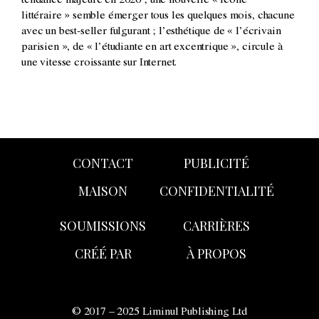
tendance majeure en 2026 ; une nouvelle « icône
littéraire » semble émerger tous les quelques mois, chacune
avec un best-seller fulgurant ; l’esthétique de « l’écrivain
parisien », de « l’étudiante en art excentrique », circule à
une vitesse croissante sur Internet.
CONTACT
PUBLICITÉ
MAISON
CONFIDENTIALITÉ
SOUMISSIONS
CARRIÈRES
CRÉÉ PAR
À PROPOS
© 2017 – 2025 Liminul Publishing Ltd