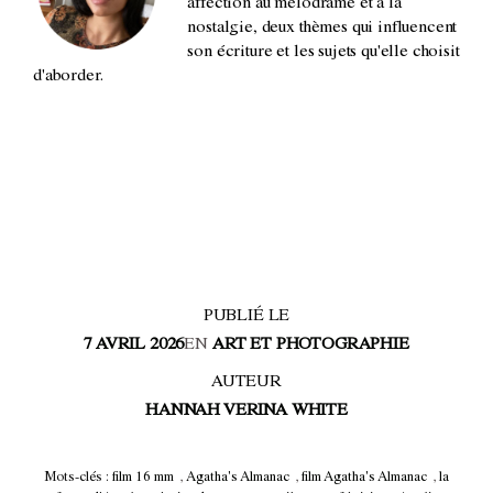
affection au mélodrame et à la
nostalgie, deux thèmes qui influencent
son écriture et les sujets qu'elle choisit
d'aborder.
PUBLIÉ LE
7 AVRIL 2026
EN
ART ET PHOTOGRAPHIE
AUTEUR
HANNAH VERINA WHITE
Mots-clés :
film 16 mm
,
Agatha's Almanac
,
film Agatha's Almanac
,
la